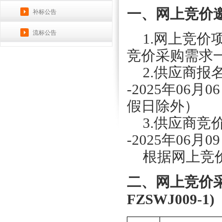
一、网上竞价
补标公告
流标公告
1.网上竞
竞价采购需求
2.
供应商
报
-202
5
年
06
月
06
假日除外）
3.
供应商
竞
-20
25
年
06
月
09
根据
网上
竞
二、
网上竞价
FZSWJ
009-1)