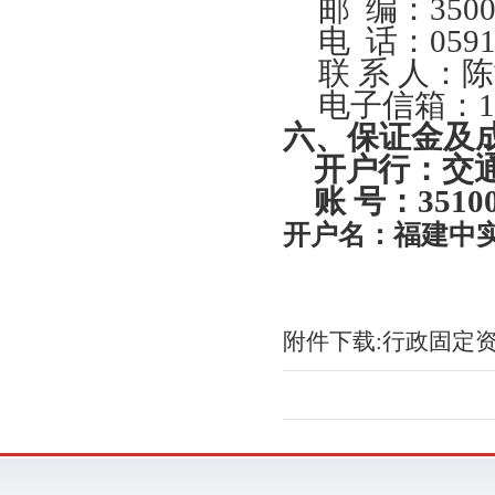
邮
编：3500
电
话：0591-
联
系
人：
陈
电子信箱：
六
、保证
金
及
开户行：交
账
号：
3510
开户名：福建中
附件下载:
行政固定