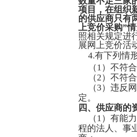
数量不足三家
项目，在组织
的供应商只有
上竞价采购
”
照相关规定进
展网上竞价活
4
.
有下列
情
（
1）不符
（
2）不符
（
3）违反
定
。
四、供应商的
（
1）有能
程
的法人、事